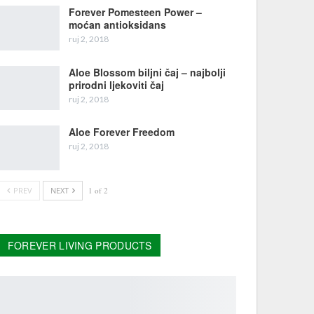
Forever Pomesteen Power –
moćan antioksidans
ruj 2, 2018
Aloe Blossom biljni čaj – najbolji
prirodni ljekoviti čaj
ruj 2, 2018
Aloe Forever Freedom
ruj 2, 2018
PREV
NEXT
1 of 2
FOREVER LIVING PRODUCTS