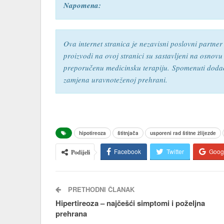
Napomena:
Ova internet stranica je nezavisni poslovni partne
proizvodi na ovoj stranici su sastavljeni na osnovu
preporučenu medicinsku terapiju.
Spomenuti dodaci
zamjena uravnoteženoj prehrani.
hipotireoza
štitnjača
usporeni rad štitne žlijezde
Facebook
Twitter
Goog
Podijeli
PRETHODNI ČLANAK
Hipertireoza – najčešći simptomi i poželjna
prehrana