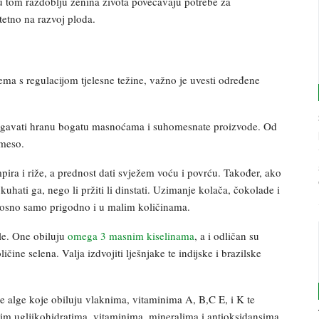
 u tom razdoblju ženina života povećavaju potrebe za
tetno na razvoj ploda.
ema s regulacijom tjelesne težine, važno je uvesti određene
zbjegavati hranu bogatu masnoćama i suhomesnate proizvode. Od
 meso.
pira i riže, a prednost dati svježem voću i povrću. Također, ako
kuhati ga, nego li pržiti li dinstati. Uzimanje kolača, čokolade i
dnosno samo prigodno i u malim količinama.
ele. One obiluju
omega 3 masnim kiselinama
, a i odličan su
ičine selena. Valja izdvojiti lješnjake te indijske i brazilske
ke alge koje obiluju vlaknima, vitaminima A, B,C E, i K te
nim ugljikohidratima, vitaminima, mineralima i antioksidansima.