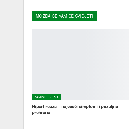
MOŽDA ĆE VAM SE SVIDJETI
ZANIMLJIVOSTI
Hipertireoza – najčešći simptomi i poželjna
prehrana