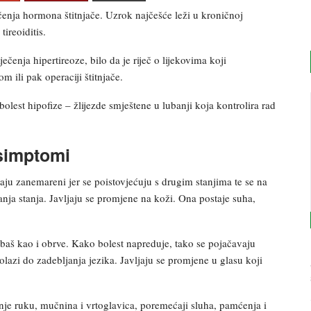
čenja hormona štitnjače. Uzrok najčešće leži u kroničnoj
ireoiditis.
ečenja hipertireoze, bilo da je riječ o lijekovima koji
m ili pak operaciji štitnjače.
lest hipofize – žlijezde smještene u lubanji koja kontrolira rad
 simptomi
aju zanemareni jer se poistovjećuju s drugim stanjima te se na
nja stanja. Javljaju se promjene na koži. Ona postaje suha,
e, baš kao i obrve. Kako bolest napreduje, tako se pojačavaju
lazi do zadebljanja jezika. Javljaju se promjene u glasu koji
nje ruku, mučnina i vrtoglavica, poremećaji sluha, pamćenja i