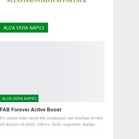
ALOA VERA NAPICI
ALOA VERA NAPICI
FAB Forever Active Boost
Svi znamo kako može biti iscrpljujući naš užurbani životni
stil krećući od posla, rokova, škole, nogometa, kupnje,…