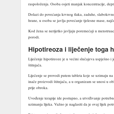
raspoloženja. Osoba osjeti manjak koncentracije, depr
Dolazi do povećanja krvnog tlaka, zaduhe, slabokrvno
hrane, u osoba se javlja povećanje tjelesne mase, na
Kod žena se nerijetko javljaju poremećaji u menstruac
porodi.
Hipotireoza i liječenje tog
Liječenje hipotireoze je u većini slučajeva uspješno
štitnjača.
Liječenje se provodi putem tableta koje se uzimaju na u
inače proizvodi štitnjača, a u organizam se unosi u ob
prije obroka.
Uvođenje terapije ide postupno, a utvrđivanje potreb
uzimanja lijeka. Važno je naglasiti da je ovaj lijek po