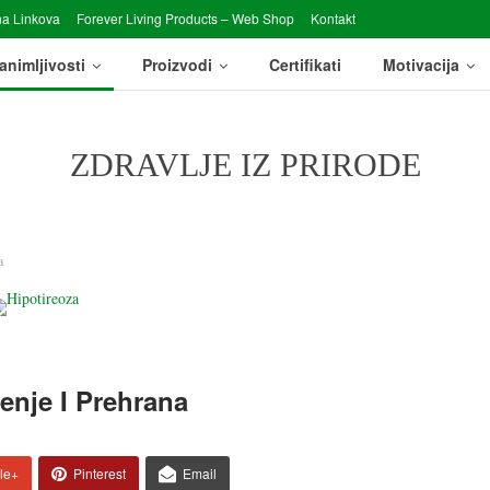
a Linkova
Forever Living Products – Web Shop
Kontakt
animljivosti
Proizvodi
Certifikati
Motivacija
ZDRAVLJE IZ PRIRODE
a
enje I Prehrana
le+
Pinterest
Email