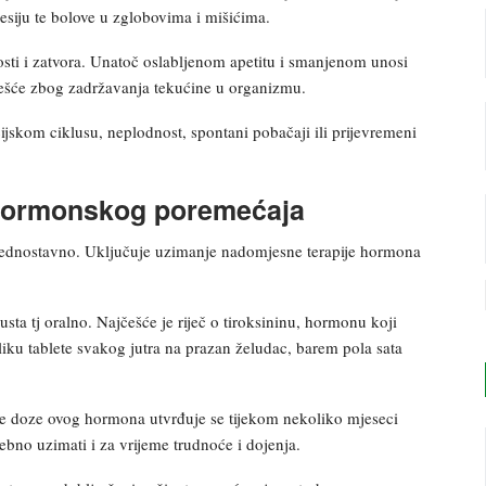
esiju te bolove u zglobovima i mišićima.
sti i zatvora. Unatoč oslabljenom apetitu i smanjenom unosi
jčešće zbog zadržavanja tekućine u organizmu.
ijskom ciklusu, neplodnost, spontani pobačaji ili prijevremeni
a hormonskog poremećaja
 i jednostavno. Uključuje uzimanje nadomjesne terapije hormona
sta tj oralno. Najčešće je riječ o tiroksininu, hormonu koji
liku tablete svakog jutra na prazan želudac, barem pola sata
ne doze ovog hormona utvrđuje se tijekom nekoliko mjeseci
trebno uzimati i za vrijeme trudnoće i dojenja.