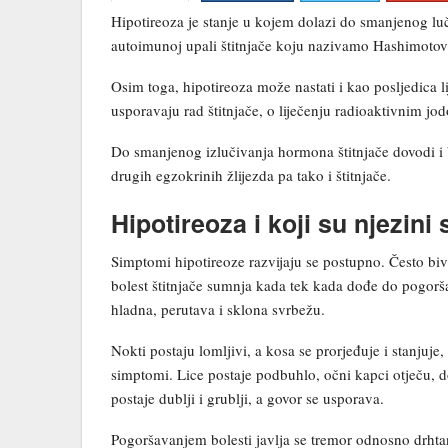
Hipotireoza je stanje u kojem dolazi do smanjenog lu
autoimunoj upali štitnjače koju nazivamo Hashimotov t
Osim toga, hipotireoza može nastati i kao posljedica lij
usporavaju rad štitnjače, o liječenju radioaktivnim jodo
Do smanjenog izlučivanja hormona štitnjače dovodi i bo
drugih egzokrinih žlijezda pa tako i štitnjače.
Hipotireoza i koji su njezini
Simptomi hipotireoze razvijaju se postupno. Često biv
bolest štitnjače sumnja kada tek kada dođe do pogorša
hladna, perutava i sklona svrbežu.
Nokti postaju lomljivi, a kosa se prorjeđuje i stanjuj
simptomi. Lice postaje podbuhlo, očni kapci otječu, do
postaje dublji i grublji, a govor se usporava.
Pogoršavanjem bolesti javlja se tremor odnosno drhta