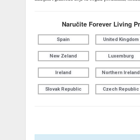
Naručite Forever Living P
Spain
United Kingdom
New Zeland
Luxemburg
Ireland
Northern Ireland
Slovak Republic
Czech Republic