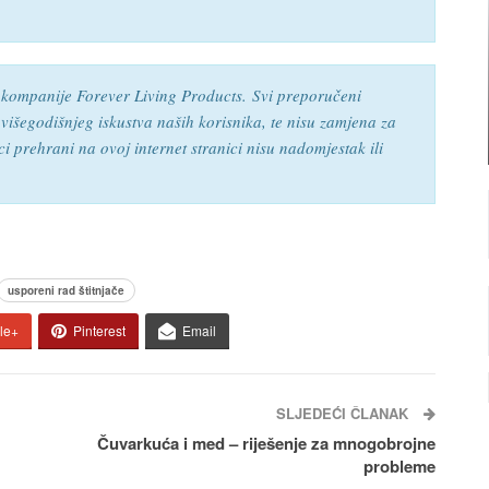
r kompanije Forever Living Products.
Svi preporučeni
 višegodišnjeg iskustva naših korisnika, te nisu zamjena za
 prehrani na ovoj internet stranici nisu nadomjestak ili
usporeni rad štitnjače
le+
Pinterest
Email
SLJEDEĆI ČLANAK
Čuvarkuća i med – riješenje za mnogobrojne
probleme