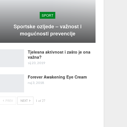
SPORT
Sportske ozljede – važnost i
mogućnosti prevencije
Tjelesna aktivnost i zašto je ona
važna?
sij 23, 2019
Forever Awakening Eye Cream
ruj 3, 2018
PREV
NEXT
1 of 27