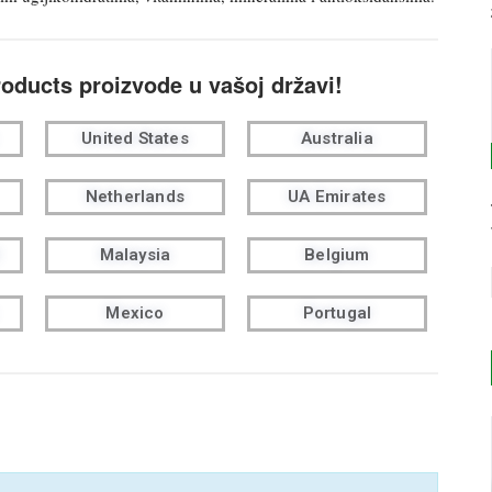
roducts proizvode u vašoj državi!
United States
Australia
Netherlands
UA Emirates
Malaysia
Belgium
Mexico
Portugal