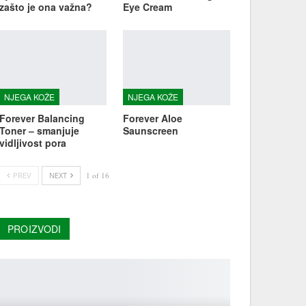
zašto je ona važna?
Eye Cream
NJEGA KOŽE
NJEGA KOŽE
Forever Balancing
Forever Aloe
Toner – smanjuje
Saunscreen
vidljivost pora
PREV
NEXT
1 of 16
PROIZVODI