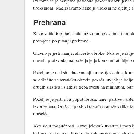
Pri tome se je nerijetko potrebno povećati dozu jer se
tiroksinom. Naglašavamo kako je tiroksin ne djeluje š
Prehrana
Kako veliki broj bolesnika uz samu bolest ima i probl
promjene po pitanju prehrane.
Glavno je jesti manje, ali česte obroke. Nužno je i
mesnih proizvoda, najpoželjnije je konzumirati bijelo
Poželjno je maksimalno smanjiti unos tjestenine, krum
se odlučite za termičku obradu povrća, uvijek je bolje 
drugih slastica i slatkiša treba svesti na minimum, o
Poželjno je jesti ribu poput lososa, tune, pastrve i srd
izvor selena. Orašasti plodovi također sadrže velike kol
oraščiće.
Ako ste u mogućnosti, u svoj jelovnik uvrstite i mors
kalcijem i grahorice koje su bogate proteinima, slože