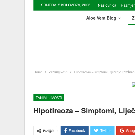
SRIJEDA, 5 KOLOVOZA, 2026
Naslovnica
Razmjen
Aloe Vera Blog
Z
Home
Zanimljivosti
Hipotireoza – simptomi, liječenje i prehran
ZANIMLJIVOSTI
Hipotireoza – Simptomi, Liječ
Facebook
Twitter
Goog
Podijeli