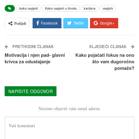
kako uspjeti
Kako uspjeti u životu
karijera
uspjeh
Facebook
Twitter
Google+
Podijeli
Pinterest
Email
PRETHODNI ČLANAK
SLJEDEĆI ČLANAK
Motivacija i njen pad- glavni
Kako pojačati fokus na ono
krivca za odustajanje
što vam dugoročno
pomaže?
NAPIŠITE ODGOVOR
Nećemo objaviti vašu email adresu.