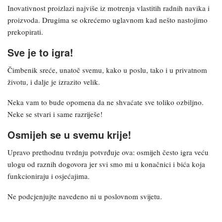
Inovativnost proizlazi najviše iz motrenja vlastitih radnih navika i
proizvoda. Drugima se okrećemo uglavnom kad nešto nastojimo
prekopirati.
Sve je to igra!
Čimbenik sreće, unatoč svemu, kako u poslu, tako i u privatnom
životu, i dalje je izrazito velik.
Neka vam to bude opomena da ne shvaćate sve toliko ozbiljno.
Neke se stvari i same razriješe!
Osmijeh se u svemu krije!
Upravo prethodnu tvrdnju potvrđuje ova: osmijeh često igra veću
ulogu od raznih dogovora jer svi smo mi u konačnici i bića koja
funkcioniraju i osjećajima.
Ne podcjenjujte navedeno ni u poslovnom svijetu.