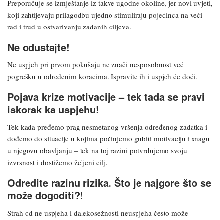
Preporučuje se izmještanje iz takve ugodne okoline, jer novi uvjeti,
koji zahtijevaju prilagodbu ujedno stimuliraju pojedinca na veći
rad i trud u ostvarivanju zadanih ciljeva.
Ne odustajte!
Ne uspjeh pri prvom pokušaju ne znači nesposobnost već
pogrešku u određenim koracima. Ispravite ih i uspjeh će doći.
Pojava krize motivacije – tek tada se pravi
iskorak ka uspjehu!
Tek kada pređemo prag nesmetanog vršenja određenog zadatka i
dođemo do situacije u kojima počinjemo gubiti motivaciju i snagu
u njegovu obavljanju – tek na toj razini potvrđujemo svoju
izvrsnost i dostižemo željeni cilj.
Odredite razinu rizika. Što je najgore što se
može dogoditi?!
Strah od ne uspjeha i dalekosežnosti neuspjeha često može