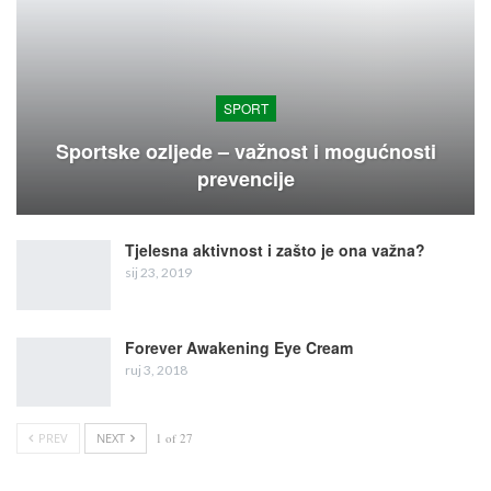
SPORT
Sportske ozljede – važnost i mogućnosti
prevencije
Tjelesna aktivnost i zašto je ona važna?
sij 23, 2019
Forever Awakening Eye Cream
ruj 3, 2018
PREV
NEXT
1 of 27