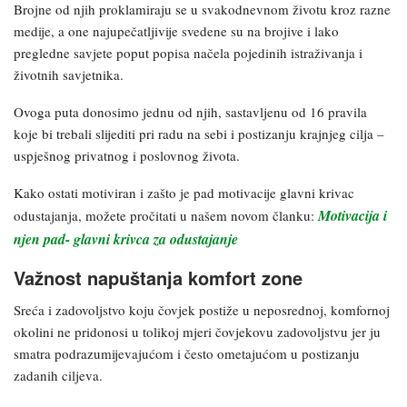
Brojne od njih proklamiraju se u svakodnevnom životu kroz razne
medije, a one najupečatljivije svedene su na brojive i lako
pregledne savjete poput popisa načela pojedinih istraživanja i
životnih savjetnika.
Ovoga puta donosimo jednu od njih, sastavljenu od 16 pravila
koje bi trebali slijediti pri radu na sebi i postizanju krajnjeg cilja –
uspješnog privatnog i poslovnog života.
Kako ostati motiviran i zašto je pad motivacije glavni krivac
Motivacija i
odustajanja, možete pročitati u našem novom članku:
njen pad- glavni krivca za odustajanje
Važnost napuštanja komfort zone
Sreća i zadovoljstvo koju čovjek postiže u neposrednoj, komfornoj
okolini ne pridonosi u tolikoj mjeri čovjekovu zadovoljstvu jer ju
smatra podrazumijevajućom i često ometajućom u postizanju
zadanih ciljeva.