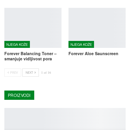
NJEGA KOŽE
NJEGA KOŽE
Forever Balancing Toner –
Forever Aloe Saunscreen
smanjuje vidljivost pora
PREV
NEXT
1 of 16
PROIZVODI