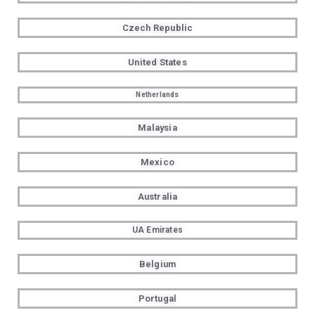
Czech Republic
United States
Netherlands
Malaysia
Mexico
Australia
UA Emirates
Belgium
Portugal