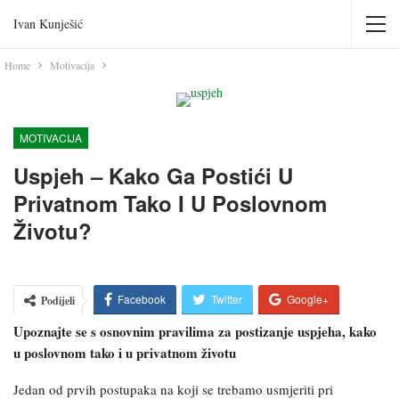
Ivan Kunješić
Home
Motivacija
MOTIVACIJA
Uspjeh – Kako Ga Postići U
Privatnom Tako I U Poslovnom
Životu?
Facebook
Twitter
Google+
Podijeli
Upoznajte se s osnovnim pravilima za postizanje uspjeha, kako
Pinterest
Email
u poslovnom tako i u privatnom životu
Jedan od prvih postupaka na koji se trebamo usmjeriti pri