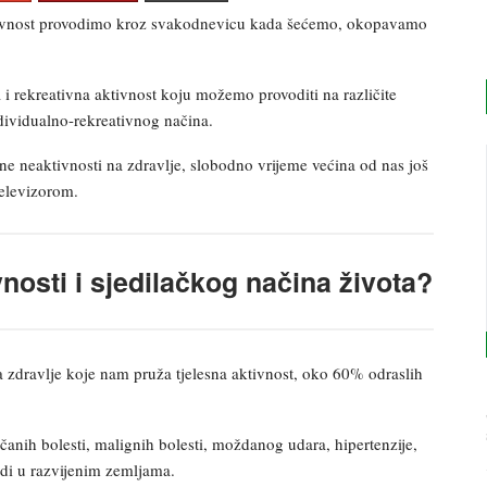
 aktivnost provodimo kroz svakodnevicu kada šećemo, okopavamo
a i rekreativna aktivnost koju možemo provoditi na različite
dividualno-rekreativnog načina.
ne neaktivnosti na zdravlje, slobodno vrijeme većina od nas još
televizorom.
ivnosti i sjedilačkog načina života?
a zdravlje koje nam pruža tjelesna aktivnost, oko 60% odraslih
čanih bolesti, malignih bolesti, moždanog udara, hipertenzije,
judi u razvijenim zemljama.