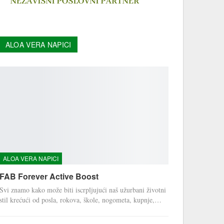
ALOA VERA NAPICI
ALOA VERA NAPICI
FAB Forever Active Boost
Svi znamo kako može biti iscrpljujući naš užurbani životni
stil krećući od posla, rokova, škole, nogometa, kupnje,…