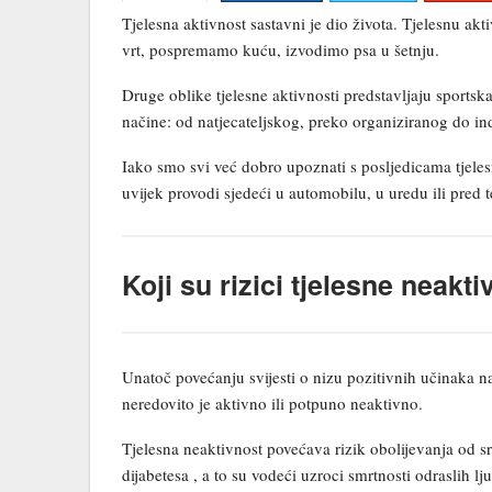
Tjelesna aktivnost sastavni je dio života. Tjelesnu
vrt, pospremamo kuću, izvodimo psa u šetnju.
Druge oblike tjelesne aktivnosti predstavljaju sportsk
načine: od natjecateljskog, preko organiziranog do in
Iako smo svi već dobro upoznati s posljedicama tjeles
uvijek provodi sjedeći u automobilu, u uredu ili pred 
Koji su rizici tjelesne neakt
Unatoč povećanju svijesti o nizu pozitivnih učinaka n
neredovito je aktivno ili potpuno neaktivno.
Tjelesna neaktivnost povećava rizik obolijevanja od sr
dijabetesa , a to su vodeći uzroci smrtnosti odraslih l