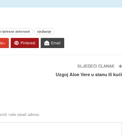
t tjelesne aktivnosti
vježbanje
le+
Pinterest
Email
SLJEDEĆI ČLANAK
Uzgoj Aloe Vere u stanu ili kući
viti vašu email adresu.