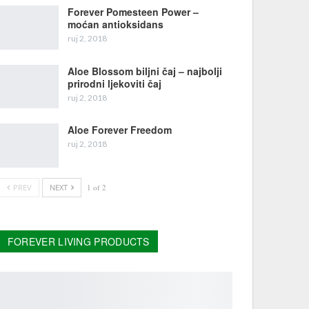
Forever Pomesteen Power –
moćan antioksidans
ruj 2, 2018
Aloe Blossom biljni čaj – najbolji
prirodni ljekoviti čaj
ruj 2, 2018
Aloe Forever Freedom
ruj 2, 2018
PREV
NEXT
1 of 2
FOREVER LIVING PRODUCTS