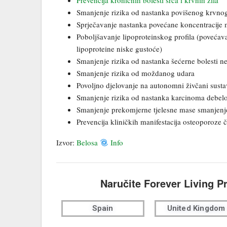
Prevencija kroničnih bolesti srca i krvnih žila
Smanjenje rizika od nastanka povišenog krvnog
Sprječavanje nastanka povećane koncentracije 
Poboljšavanje lipoproteinskog profila (poveća
lipoproteine niske gustoće)
Smanjenje rizika od nastanka šećerne bolesti n
Smanjenje rizika od moždanog udara
Povoljno djelovanje na autonomni živčani susta
Smanjenje rizika od nastanka karcinoma debelo
Smanjenje prekomjerne tjelesne mase smanjenje
Prevencija kliničkih manifestacija osteoporoz
Izvor:
Belosa
Info
Naručite Forever Living P
Spain
United Kingdom