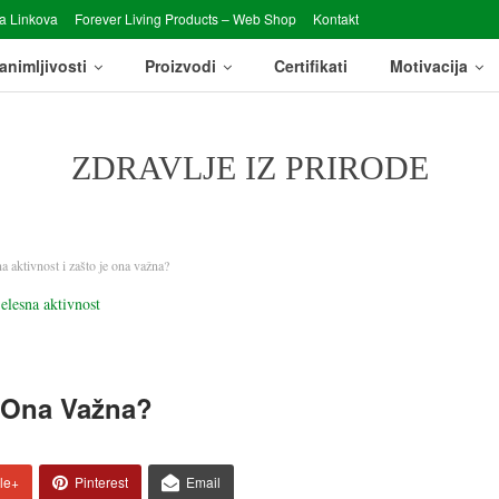
a Linkova
Forever Living Products – Web Shop
Kontakt
animljivosti
Proizvodi
Certifikati
Motivacija
ZDRAVLJE IZ PRIRODE
na aktivnost i zašto je ona važna?
e Ona Važna?
le+
Pinterest
Email