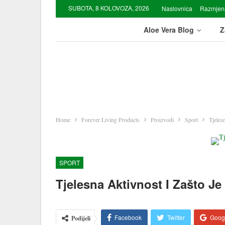
SUBOTA, 8 KOLOVOZA, 2026
Naslovnica
Razmjen
Aloe Vera Blog
Z
Home
Forever Living Products
Proizvodi
Sport
Tjeles
SPORT
Tjelesna Aktivnost I Zašto J
Facebook
Twitter
Goog
Podijeli