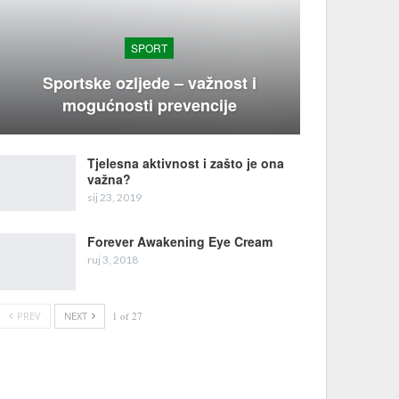
SPORT
Sportske ozljede – važnost i
mogućnosti prevencije
Tjelesna aktivnost i zašto je ona
važna?
sij 23, 2019
Forever Awakening Eye Cream
ruj 3, 2018
PREV
NEXT
1 of 27