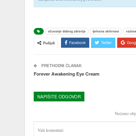
očuvanje dobrog zdravlja
tjelesna aktivnost
važnos
Facebook
Twitter
Goog
Podijeli
PRETHODNI ČLANAK
Forever Awakening Eye Cream
NAPIŠITE ODGOVOR
Nećemo obja