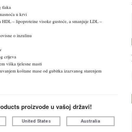
 tlaka
masnoća u krvi
va HDL – lipoproteine visoke gustoće, a smanjuje LDL –
eovisne o inzulinu
v
g crijeva
m viška tjelesne masti
e čuvanjem koštane mase od gubitka izazvanog starenjem
roducts proizvode u vašoj državi!
United States
Australia