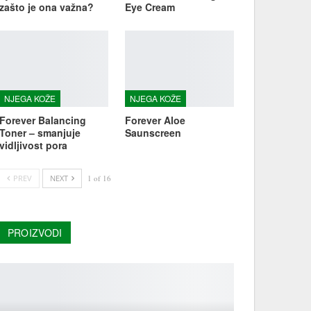
zašto je ona važna?
Eye Cream
NJEGA KOŽE
NJEGA KOŽE
Forever Balancing
Forever Aloe
Toner – smanjuje
Saunscreen
vidljivost pora
PREV
NEXT
1 of 16
PROIZVODI