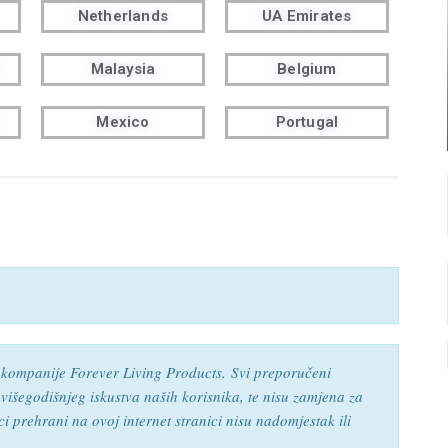
Netherlands
UA Emirates
Malaysia
Belgium
Mexico
Portugal
r kompanije Forever Living Products.
Svi preporučeni
 višegodišnjeg iskustva naših korisnika, te nisu zamjena za
 prehrani na ovoj internet stranici nisu nadomjestak ili