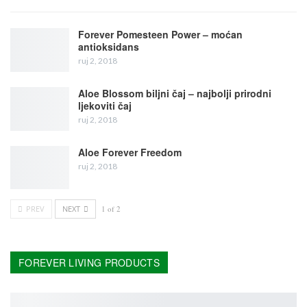
Forever Pomesteen Power – moćan
antioksidans
ruj 2, 2018
Aloe Blossom biljni čaj – najbolji prirodni
ljekoviti čaj
ruj 2, 2018
Aloe Forever Freedom
ruj 2, 2018
PREV
NEXT
1 of 2
FOREVER LIVING PRODUCTS