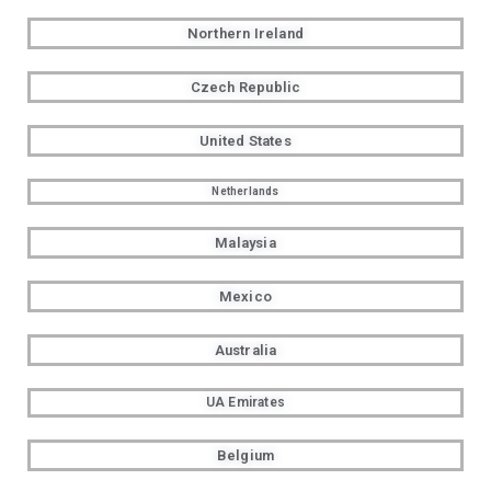
Northern Ireland
Czech Republic
United States
Netherlands
Malaysia
Mexico
Australia
UA Emirates
Belgium