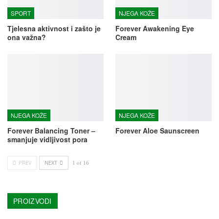
SPORT
NJEGA KOŽE
Tjelesna aktivnost i zašto je
Forever Awakening Eye
ona važna?
Cream
NJEGA KOŽE
NJEGA KOŽE
Forever Balancing Toner –
Forever Aloe Saunscreen
smanjuje vidljivost pora
PREV
NEXT
1 of 16
PROIZVODI