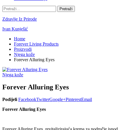
Zdravlje Iz Prirode
Ivan Kunješić
Home
Forever Living Products
Proizvodi
Njega kože
Forever Alluring Eyes
Njega kože
Forever Alluring Eyes
Podijeli
Facebook
Twitter
Google+
Pinterest
Email
Forever Alluring Eyes
Forever Alluring Eyes revitalizirajuća krema za područje ispod