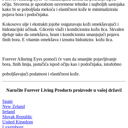
očiju. Stvorena je uporabom suvremene tehnike i najboljih sastojaka
kako bi se poboljšala mekoća i elastičnost kože te minimalizirala
pojava bora i podočnjaka.
Kokosovo ulje i ekstrakti jojobe osiguravaju koži omekšavajući i
hidratacijski učinak. Glicerin vlaži i kondicionira kožu lica. Skvalen
djeluje tako da omekšava, hrani i kondicionira smanjujući pojavu
finih bora. E vitamin omekšava i iznutra hidratizira kožu lica.
Forever Alluring Eyes pomoći će vam da smanjite pojavljivanje
bora, finih linija, jastučića ispod očiju kao i podočnjaka, istodobno
poboljšavajući podatnost i elastičnost kože.
Naručite Forever Living Products proizvode u vašoj državi!
Spain
New Zeland
Ireland
Slovak Republic
United Kingdom
Luxemburg