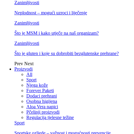
Zanimljivosti
Neplodnost – mogući uzroci i liječenje
Zanimljivosti
Što je MSM i kako utječe na naš organizam?
Zanimljivosti
Što je gluten i koje su dobrobiti bezglutenske prehrane?
Prev
Next
Proizvodi
All
Sport
Njega kože
Forever Paketi
Dodaci prehrani
Osobna higijena
Aloa Vera napici
Pčelinji proizvodi
Regulacija tjelesne težine
Sport
Sportske ozljede – važnost i mogućnosti prevencije