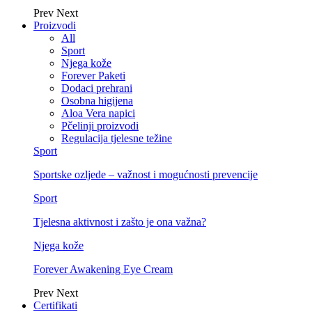
Prev
Next
Proizvodi
All
Sport
Njega kože
Forever Paketi
Dodaci prehrani
Osobna higijena
Aloa Vera napici
Pčelinji proizvodi
Regulacija tjelesne težine
Sport
Sportske ozljede – važnost i mogućnosti prevencije
Sport
Tjelesna aktivnost i zašto je ona važna?
Njega kože
Forever Awakening Eye Cream
Prev
Next
Certifikati