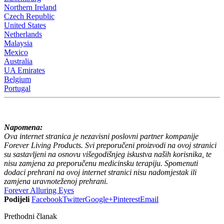
Northern Ireland
Czech Republic
United States
Netherlands
Malaysia
Mexico
Australia
UA Emirates
Belgium
Portugal
Napomena:
Ova internet stranica je nezavisni poslovni partner kompanije
Forever Living Products.
Svi preporučeni proizvodi na ovoj stranici
su sastavljeni na osnovu višegodišnjeg iskustva naših korisnika, te
nisu zamjena za preporučenu medicinsku terapiju.
Spomenuti
dodaci prehrani na ovoj internet stranici nisu nadomjestak ili
zamjena uravnoteženoj prehrani.
Forever Alluring Eyes
Podijeli
Facebook
Twitter
Google+
Pinterest
Email
Prethodni članak