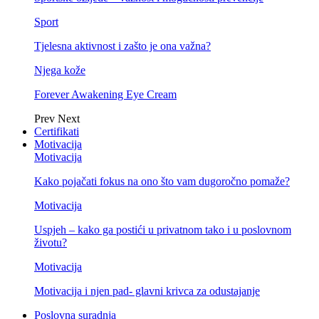
Sport
Tjelesna aktivnost i zašto je ona važna?
Njega kože
Forever Awakening Eye Cream
Prev
Next
Certifikati
Motivacija
Motivacija
Kako pojačati fokus na ono što vam dugoročno pomaže?
Motivacija
Uspjeh – kako ga postići u privatnom tako i u poslovnom
životu?
Motivacija
Motivacija i njen pad- glavni krivca za odustajanje
Poslovna suradnja