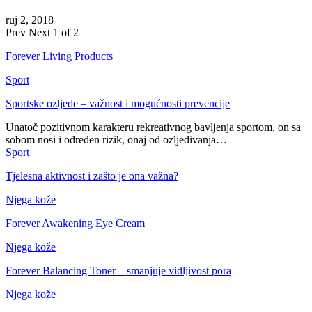
ruj 2, 2018
Prev
Next
1 of 2
Forever Living Products
Sport
Sportske ozljede – važnost i mogućnosti prevencije
Unatoč pozitivnom karakteru rekreativnog bavljenja sportom, on sa
sobom nosi i određen rizik, onaj od ozljeđivanja…
Sport
Tjelesna aktivnost i zašto je ona važna?
Njega kože
Forever Awakening Eye Cream
Njega kože
Forever Balancing Toner – smanjuje vidljivost pora
Njega kože