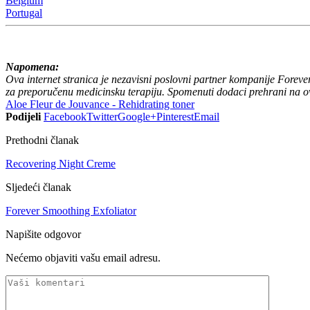
Belgium
Portugal
Napomena:
Ova internet stranica je nezavisni poslovni partner kompanije Foreve
za preporučenu medicinsku terapiju.
Spomenuti dodaci prehrani na ovo
Aloe Fleur de Jouvance - Rehidrating toner
Podijeli
Facebook
Twitter
Google+
Pinterest
Email
Prethodni članak
Recovering Night Creme
Sljedeći članak
Forever Smoothing Exfoliator
Napišite odgovor
Nećemo objaviti vašu email adresu.