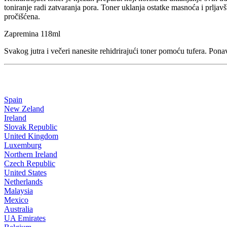
toniranje radi zatvaranja pora. Toner uklanja ostatke masnoća i prljavš
pročišćena.
Zapremina 118ml
Svakog jutra i večeri nanesite rehidrirajući toner pomoću tufera. Ponav
Spain
New Zeland
Ireland
Slovak Republic
United Kingdom
Luxemburg
Northern Ireland
Czech Republic
United States
Netherlands
Malaysia
Mexico
Australia
UA Emirates