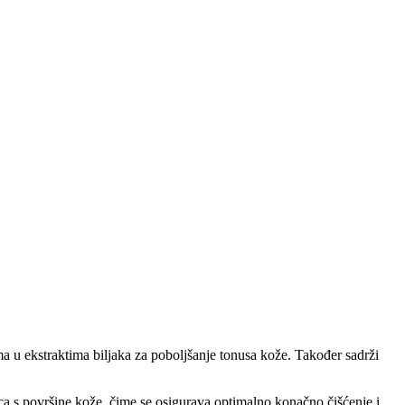
ma u ekstraktima biljaka za poboljšanje tonusa kože. Također sadrži
anica s površine kože, čime se osigurava optimalno konačno čišćenje i