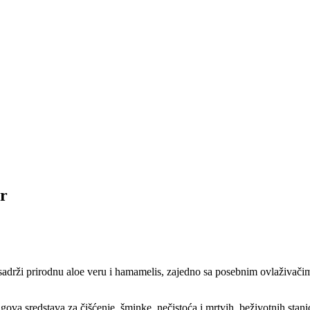
er
a sadrži prirodnu aloe veru i hamamelis, zajedno sa posebnim ovlaživači
tragova sredstava za čišćenje, šminke, nečistoća i mrtvih, beživotnih st