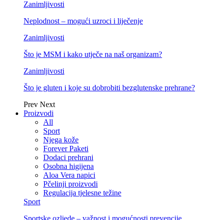
Zanimljivosti
Neplodnost – mogući uzroci i liječenje
Zanimljivosti
Što je MSM i kako utječe na naš organizam?
Zanimljivosti
Što je gluten i koje su dobrobiti bezglutenske prehrane?
Prev
Next
Proizvodi
All
Sport
Njega kože
Forever Paketi
Dodaci prehrani
Osobna higijena
Aloa Vera napici
Pčelinji proizvodi
Regulacija tjelesne težine
Sport
Sportske ozljede – važnost i mogućnosti prevencije