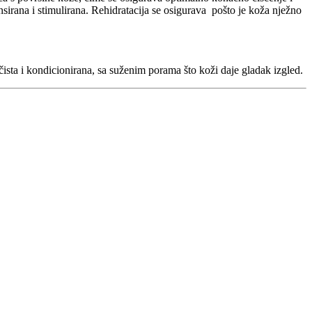
ansirana i stimulirana. Rehidratacija se osigurava pošto je koža nježno
 čista i kondicionirana, sa suženim porama što koži daje gladak izgled.